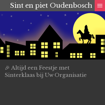
Sint en piet Oudenbosch
Ga
direct
naar
de
hoofdinhoud
🎉 Altijd een Feestje met
Sinterklaas bij Uw Organisatie